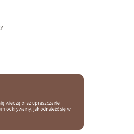
ry
 się wiedzą oraz upraszczanie
em odkrywamy, jak odnaleźć się w