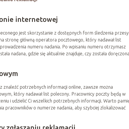
ronie internetowej
conego jest skorzystanie z dostępnych form śledzenia przesył
 na stronę główną operatora pocztowego, który nadawał list
 wprowadzenia numeru nadania. Po wpisaniu numeru otrzymasz
stała nadana, gdzie się aktualnie znajduje, czy została doręczona
ztowym
sz znaleźć potrzebnych informacji online, zawsze można
wym, który nadawał list polecony. Pracownicy poczty będą w
eniu i udzielić Ci wszelkich potrzebnych informacji. Warto pami
ia pracowników o numerze nadania, aby szybciej zlokalizować
 zgłaszaniu reklamacji