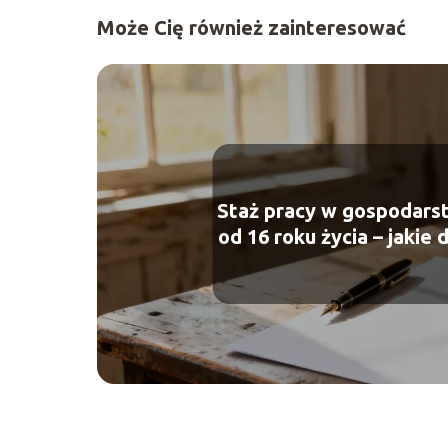
Może Cię również zainteresować
Staż pracy w gospodars
od 16 roku życia – jakie