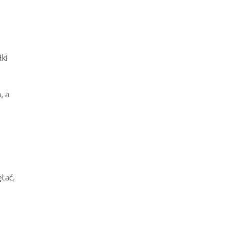
ki
, a
ętać,