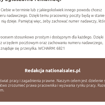
do Ciebie w terminie lub z jakiegokolwiek innego powodu chcesz
meru nadawczego. Dzięki temu pracownicy poczty będą w stanie
ę z nią dzieje. Pamiętaj więc, żeby zachować numer nadawczy, któ
rocesem stosunkowo prostym i dostępnym dla każdego. Dzięki
i z urzędem pocztowym oraz zachowaniu numeru nadawczego,
e znajduje się przesyłka. WCHARM: 6821
Redakcja nationalsales.pl
 świat pracy i zagadnienia prawne. Naszym celem jest dzielenie
atwo zrozumieć prawa pracownika i wyzwania rynku pracy. Raz
ym.