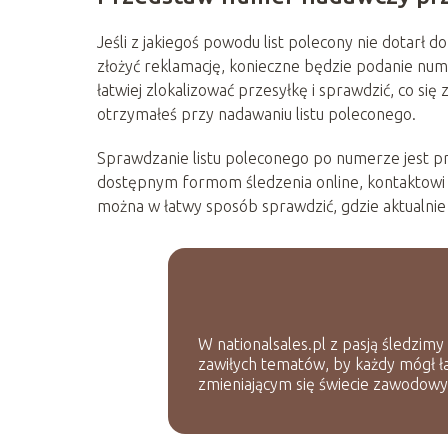
Jeśli z jakiegoś powodu list polecony nie dotarł 
złożyć reklamację, konieczne będzie podanie nu
łatwiej zlokalizować przesyłkę i sprawdzić, co si
otrzymałeś przy nadawaniu listu poleconego.
Sprawdzanie listu poleconego po numerze jest p
dostępnym formom śledzenia online, kontaktow
można w łatwy sposób sprawdzić, gdzie aktualni
W nationalsales.pl z pasją śledzimy
zawiłych tematów, by każdy mógł ł
zmieniającym się świecie zawodow