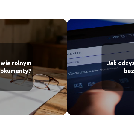
twie rolnym
Jak odzy
 dokumenty?
bez