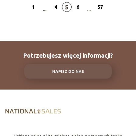
5
1
4
6
57
...
...
Potrzebujesz więcej informacji?
NAPISZ DO NAS