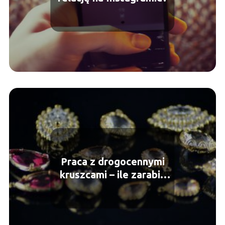
Praca z drogocennymi
kruszcami – ile zarabia
jubiler i jaką ma
odpowiedzialność?