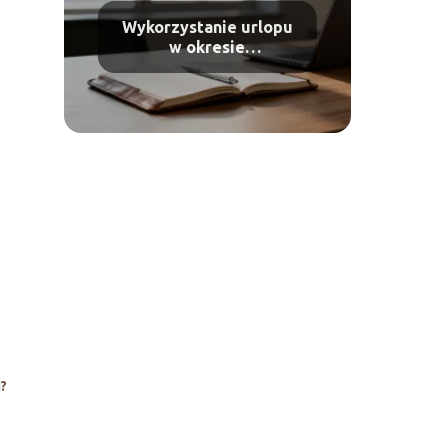
Wykorzystanie urlopu
w okresie
wypowiedzenia –
zasady i przepisy
j?