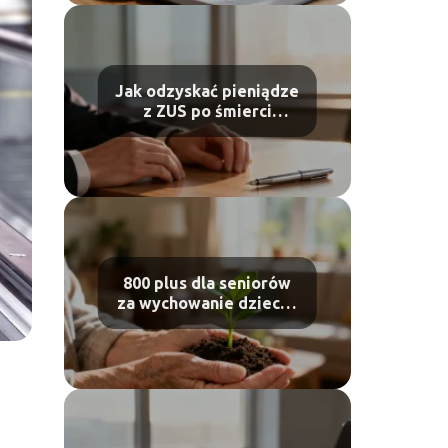
Jak odzyskać pieniądze
z ZUS po śmierci
ubezpieczonego?
800 plus dla seniorów
za wychowanie dziecka
– komu przysługuje?
ę