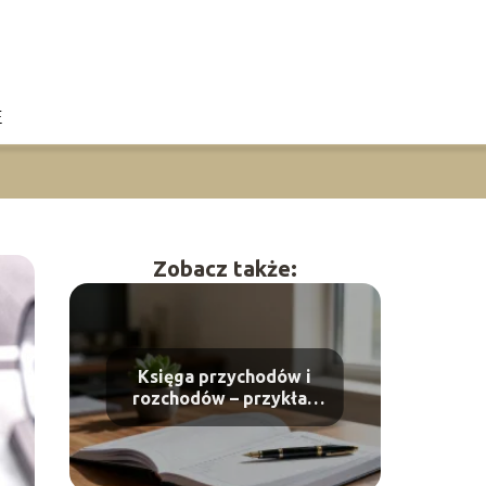
E
Zobacz także:
Księga przychodów i
rozchodów – przykład
uzupełniania krok po
kroku