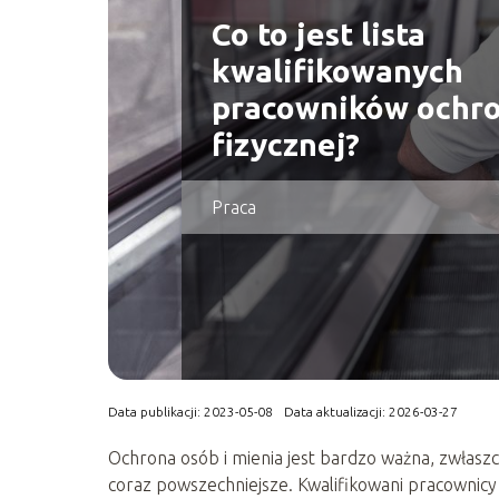
Co to jest lista
kwalifikowanych
pracowników ochr
fizycznej?
Praca
Data publikacji: 2023-05-08
Data aktualizacji: 2026-03-27
Ochrona osób i mienia jest bardzo ważna, zwłaszc
coraz powszechniejsze. Kwalifikowani pracownicy