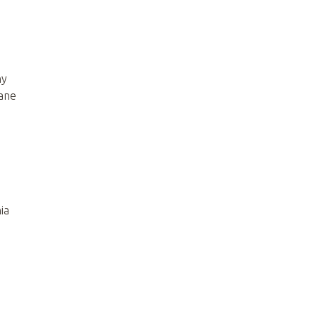
ny
gane
ia