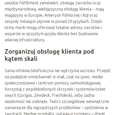
usłudze fulfillment zamówień, obsługę zwrotów oraz
międzynarodową, wielojęzyczną obsługę klienta – mają
magazyny w Europie, Ameryce Północnej i Azji oraz
zespoły mówiące płynnie w ponad 20 językach. Dzięki
temu marki mogą oferować lokalne adresy zwrotów i
wsparcie w ojczystym języku klienta bez budowania
własnej infrastruktury.
Zorganizuj obsługę klienta pod
kątem skali
Sama infolinia telefoniczna nie wytrzyma wzrostu. Przejdź
na podejście omnichannel: e-mail, czat na żywo, media
społecznościowe i centrum pomocy samoobsługowej.
Korzystaj z współdzielonych skrzynek i systemów ticket
owych (Gorgias, Zendesk, Freshdesk), żeby żadna
wiadomość nie zniknęła. Twórz szczegółowe wewnętrzne
scenariusze dla najczęstszych problemów – opóźnienia w
zwrotach, błędne produkty, pytania o rozmiary – dzięki