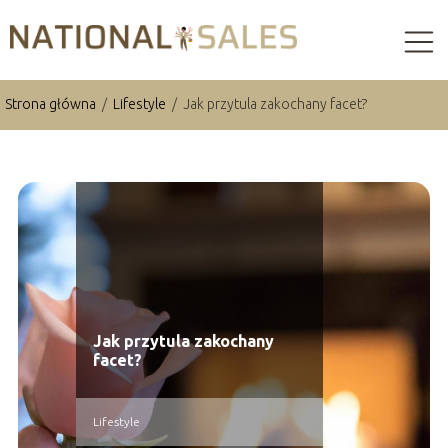
Strona główna
/
Lifestyle
/
Jak przytula zakochany facet?
Jak przytula zakochany
facet?
Lifestyle