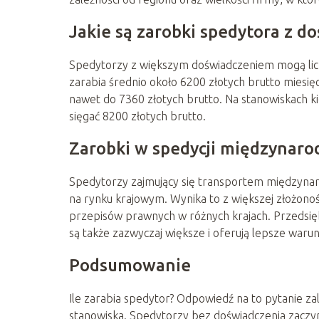
Jakie są zarobki spedytora z 
Spedytorzy z większym doświadczeniem mogą liczy
zarabia średnio około 6200 złotych brutto miesię
nawet do 7360 złotych brutto. Na stanowiskach ki
sięgać 8200 złotych brutto.
Zarobki w spedycji międzynaro
Spedytorzy zajmujący się transportem międzynaro
na rynku krajowym. Wynika to z większej złożonośc
przepisów prawnych w różnych krajach. Przedsi
są także zazwyczaj większe i oferują lepsze warun
Podsumowanie
Ile zarabia spedytor? Odpowiedź na to pytanie zal
stanowiska. Spedytorzy bez doświadczenia zaczy