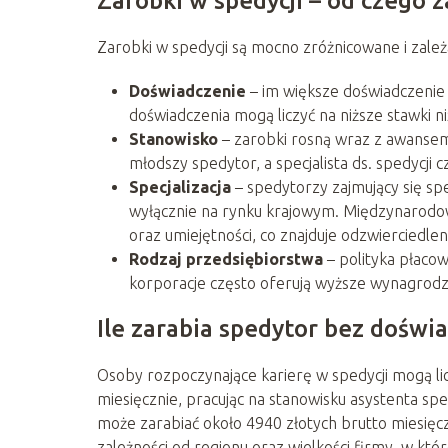
Zarobki w spedycji – od czego z
Zarobki w spedycji są mocno zróżnicowane i zależą
Doświadczenie
– im większe doświadczeni
doświadczenia mogą liczyć na niższe stawki ni
Stanowisko
– zarobki rosną wraz z awansem 
młodszy spedytor, a specjalista ds. spedycji
Specjalizacja
– spedytorzy zajmujący się spe
wyłącznie na rynku krajowym. Międzynarodow
oraz umiejętności, co znajduje odzwierciedle
Rodzaj przedsiębiorstwa
– polityka płaco
korporacje często oferują wyższe wynagrodze
Ile zarabia spedytor bez doświ
Osoby rozpoczynające karierę w spedycji mogą li
miesięcznie, pracując na stanowisku asystenta sp
może zarabiać około 4940 złotych brutto miesięcz
zależności od regionu oraz wielkości firmy, w któr