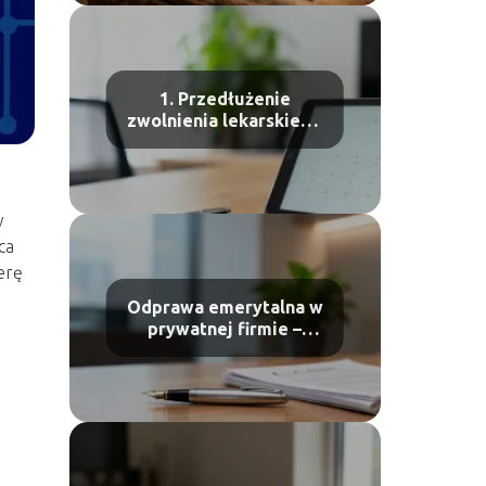
1. Przedłużenie
zwolnienia lekarskiego
z wyprzedzeniem – jak
to zrobić?
w
ca
erę
Odprawa emerytalna w
prywatnej firmie –
komu przysługuje?