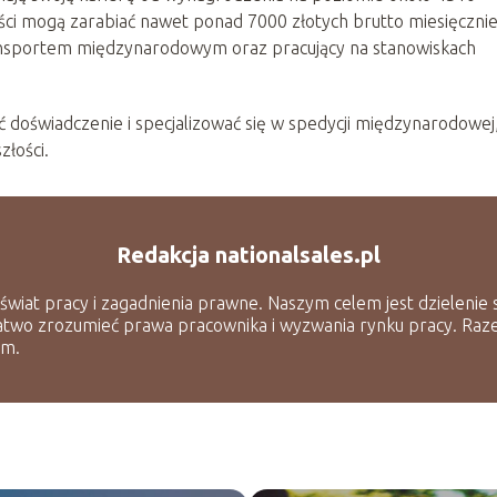
iści mogą zarabiać nawet ponad 7000 złotych brutto miesięcznie
transportem międzynarodowym oraz pracujący na stanowiskach
ć doświadczenie i specjalizować się w spedycji międzynarodowej
łości.
Redakcja nationalsales.pl
 świat pracy i zagadnienia prawne. Naszym celem jest dzielenie
atwo zrozumieć prawa pracownika i wyzwania rynku pracy. Raz
ym.