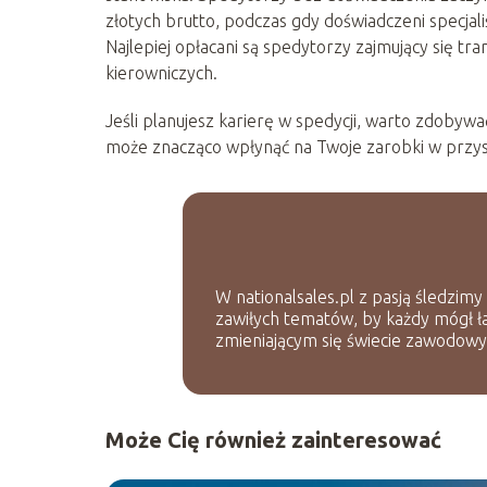
złotych brutto, podczas gdy doświadczeni specjal
Najlepiej opłacani są spedytorzy zajmujący się 
kierowniczych.
Jeśli planujesz karierę w spedycji, warto zdobywa
może znacząco wpłynąć na Twoje zarobki w przysz
W nationalsales.pl z pasją śledzimy
zawiłych tematów, by każdy mógł ł
zmieniającym się świecie zawodow
Może Cię również zainteresować