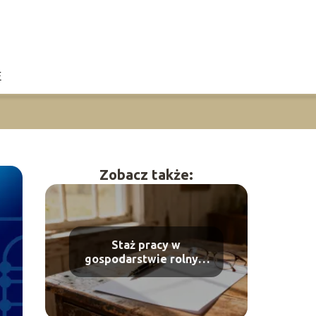
E
Zobacz także:
Staż pracy w
gospodarstwie rolnym
od 16 roku życia – jakie
dokumenty?