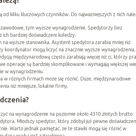
ależą?
 od kilku kluczowych czynników. Do najważniejszych z nich nale
e zawodowe, tym wyższe wynagrodzenie. Spedytorzy bez
ż ich bardziej doświadczeni koledzy.
na wyższe stanowiska. Asystent spedytora zarabia mniej niż
 czy koordynator mogą liczyć na znacznie wyższe wynagrodzenia.
dycją międzynarodową często zarabiają więcej niż ci, którzy pra
e operacje są bardziej skomplikowane i wymagają większej wi
nie w wynagrodzeniu.
wa w różnych firmach może się różnić. Duże, międzynarodowe
nia niż mniejsze, lokalne firmy.
adczenia?
czyć na wynagrodzenie na poziomie około 4310 złotych brutto
edytora. Młodszy spedytor, który zdobył już pewne doświadczen
nie. Warto jednak pamiętać, że te stawki mogą się różnić w
ej dana osoba jest zatrudniona.