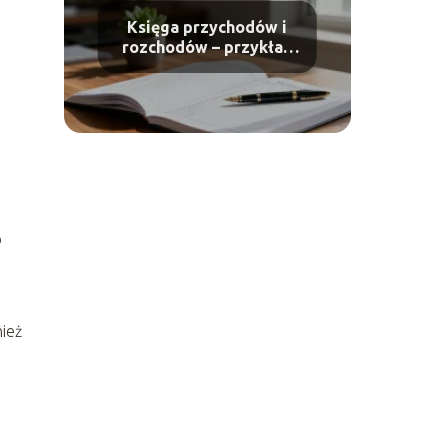
Księga przychodów i
rozchodów – przykład
uzupełniania krok po
kroku
o
nież