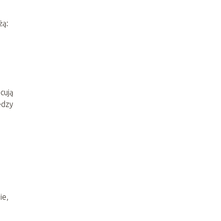
żą:
cują
edzy
ie,