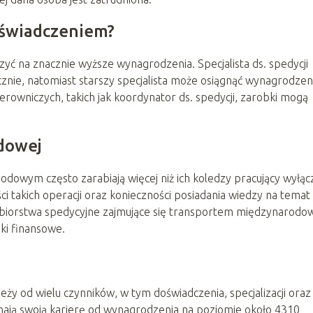
doświadczeniem?
ć na znacznie wyższe wynagrodzenia. Specjalista ds. spedycji
cznie, natomiast starszy specjalista może osiągnąć wynagrodzen
erowniczych, takich jak koordynator ds. spedycji, zarobki mogą
dowej
dowym często zarabiają więcej niż ich koledzy pracujący wyłąc
i takich operacji oraz konieczności posiadania wiedzy na temat
ębiorstwa spedycyjne zajmujące się transportem międzynarod
ki finansowe.
eży od wielu czynników, w tym doświadczenia, specjalizacji oraz
nają swoją karierę od wynagrodzenia na poziomie około 4310